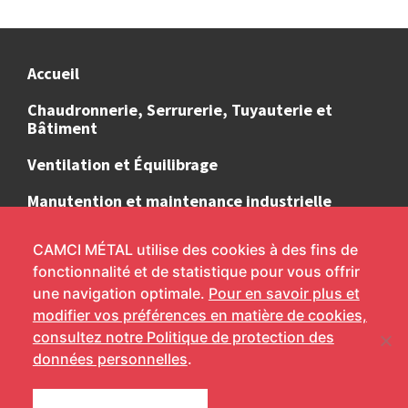
Accueil
Chaudronnerie, Serrurerie, Tuyauterie et
Bâtiment
Ventilation et Équilibrage
Manutention et maintenance industrielle
Moyens à disposition
CAMCI MÉTAL utilise des cookies à des fins de
fonctionnalité et de statistique pour vous offrir
Contact
une navigation optimale.
Pour en savoir plus et
modifier vos préférences en matière de cookies,
consultez notre Politique de protection des
CAMCI MÉTAL production et services - 19 impasse de
données personnelles
.
l'industrie - 19360 MALEMORT
Tél. : +(33) 05 55 92 19 09 - Fax : +(33) 05 55 92 19 05 -
Mentions